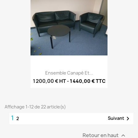
Ensemble Canapé Et...
1 200,00 €
HT
-
1 440,00 € TTC
Affichage 1-12 de 22 article(s)
1

Suivant
2
Retour en haut
