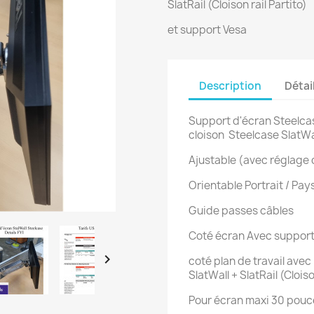
SlatRail (Cloison rail Partito)
et support Vesa
Description
Détai
Support d'écran Steelcase
cloison Steelcase SlatWall
Ajustable (avec réglage 
Orientable Portrait / Pa
Guide passes câbles
Coté écran Avec suppor

coté plan de travail avec
SlatWall + SlatRail (Cloiso
Pour écran maxi 30 pouce