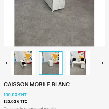


CAISSON MOBILE BLANC
100,00 € HT
120,00 € TTC
Caisson de rangement mobile