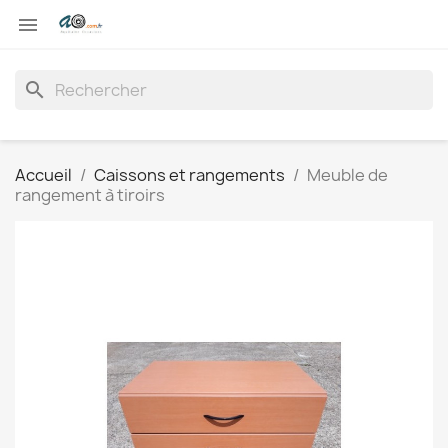

search
Accueil
Caissons et rangements
Meuble de
rangement à tiroirs