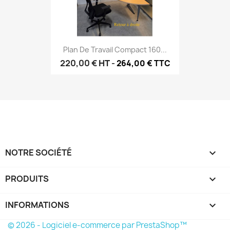
Plan De Travail Compact 160...
220,00 €
HT
-
264,00 € TTC
NOTRE SOCIÉTÉ

PRODUITS

INFORMATIONS
keyboard_arrow_down
© 2026 - Logiciel e-commerce par PrestaShop™