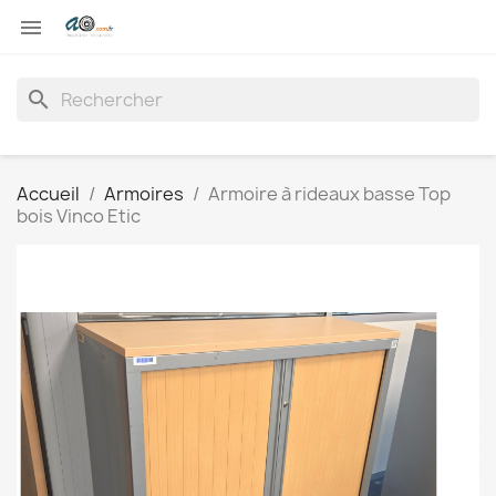

search
Accueil
Armoires
Armoire à rideaux basse Top
bois Vinco Etic