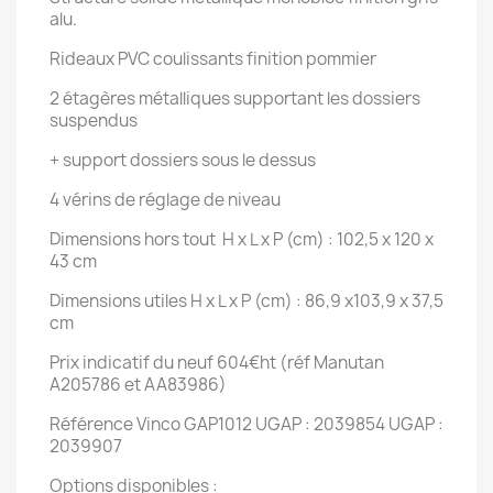
alu.
Rideaux PVC coulissants finition pommier
2 étagères métalliques supportant les dossiers
suspendus
+ support dossiers sous le dessus
4 vérins de réglage de niveau
Dimensions hors tout
H x L x P (cm) : 102,5 x 120 x
43 cm
Dimensions utiles H x L x P (cm) : 86,9 x103,9 x 37,5
cm
Prix indicatif du neuf 604€ht (réf Manutan
A205786 et AA83986)
Référence Vinco GAP1012 UGAP : 2039854 UGAP :
2039907
Options disponibles :