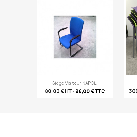
Aperçu rapide

Siège Visiteur NAPOLI
80,00 €
HT
-
30
96,00 € TTC