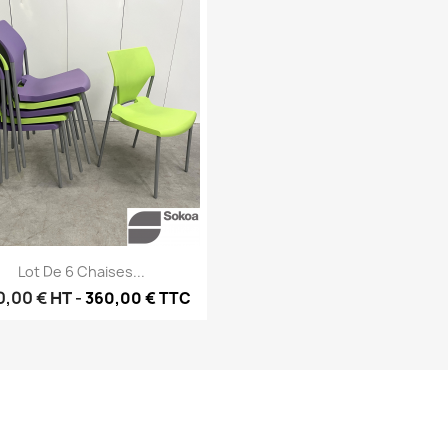
Aperçu rapide

Lot De 6 Chaises...
0,00 €
HT
-
360,00 € TTC