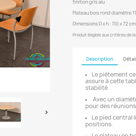
finition gris alu
Plateau bois rond diamètre 11
Dimensions D x h : 110 x 72 cm
Produit éligible aux critères de l
Description
Détai
Le piétement ce
assure à cette tab
stabilité
Avec un diamètre
pour des réunions

Le pied central l
positions.
Le plateau en boi