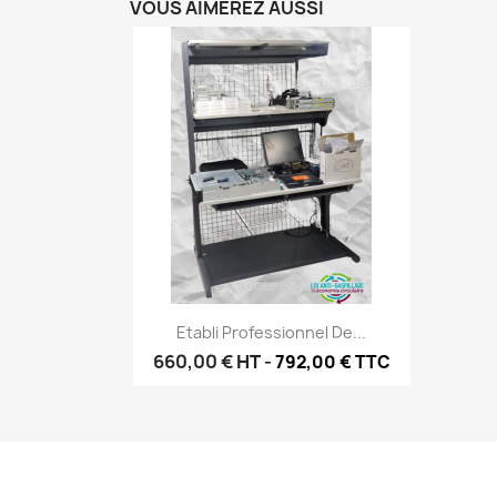
VOUS AIMEREZ AUSSI
Aperçu rapide

Etabli Professionnel De...
660,00 €
HT
-
792,00 € TTC